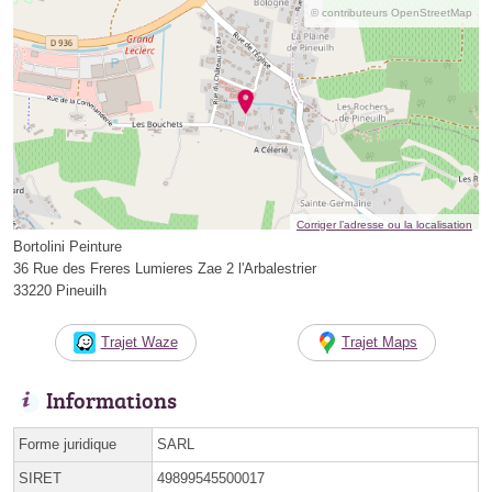
© contributeurs OpenStreetMap
Corriger l’adresse ou la localisation
Bortolini Peinture
36 Rue des Freres Lumieres Zae 2 l'Arbalestrier
33220 Pineuilh
Trajet Waze
Trajet Maps
Informations
Forme juridique
SARL
SIRET
49899545500017