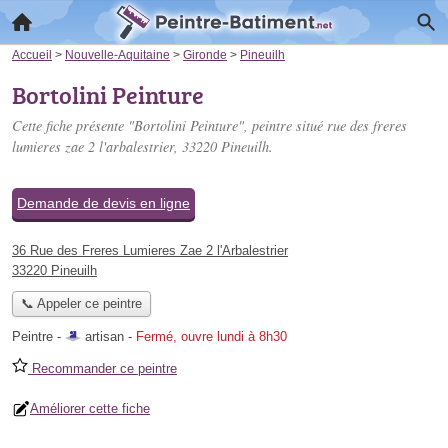
Accueil
>
Nouvelle-Aquitaine
>
Gironde
>
Pineuilh
Bortolini Peinture
Cette fiche présente "Bortolini Peinture", peintre situé
rue des freres
lumieres zae 2 l'arbalestrier
, 33220 Pineuilh.
Demande de devis en ligne
36 Rue des Freres Lumieres Zae 2 l'Arbalestrier
33220 Pineuilh
📞 Appeler ce peintre
Peintre -
artisan
-
Fermé, ouvre lundi à 8h30
Recommander ce peintre
Améliorer cette fiche