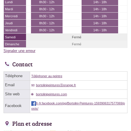
Lundi
8h30 - 12h
14h - 18h
Mardi
8h30 - 12h
14h - 18h
Mercredi
8h30 - 12h
14h - 18h
Jeudi
8h30 - 12h
14h - 18h
Vendredi
8h30 - 12h
14h - 18h
Samedi
Fermé
Dimanche
Fermé
Signaler une erreur
Contact
Téléphone
Téléphoner au peintre
Email
bortolinipeinturesⓐorange.fr
Site web
bortolinipeintures.com
fr-fr.facebook.com/pg/Bortolini-Peintures-1593906317577069/p
Facebook
osts/
Plan et adresse