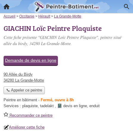
Accueil
>
Occitanie
>
Hérault
>
La Grande-Motte
GIACHIN Loïc Peintre Plaquiste
Cette fiche présente "GIACHIN Loïc Peintre Plaquiste", peintre situé
allée du birdy
, 34280 La Grande-Motte.
Demande de devis en ligne
90 Allée du Birdy
34280 La Grande-Motte
📞 Appeler ce peintre
Peintre en bâtiment
-
Fermé, ouvre à 8h
Services :
plaquiste
,
tadelakt
,
devis en ligne
,
enduit
Recommander ce peintre
Améliorer cette fiche