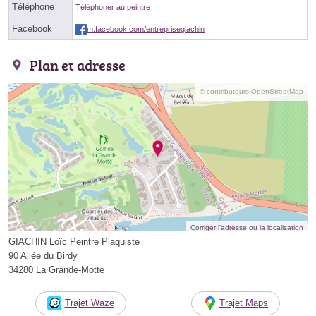
Téléphone
Téléphoner au peintre
Facebook
m.facebook.com/entreprisegiachin
Plan et adresse
© contributeurs OpenStreetMap
Corriger l’adresse ou la localisation
GIACHIN Loïc Peintre Plaquiste
90 Allée du Birdy
34280 La Grande-Motte
Trajet Waze
Trajet Maps