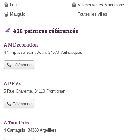
Lunel
Villeneuve-lès-Maguelone
Mauguio
Toutes les villes
428 peintres référencés
A M Decoration
47 Impasse Saint Jean, 34570 Vailhauquès
Téléphone
A P F As
5 Rue Charente, 34110 Frontignan
Téléphone
A Tout Faire
4 Cantagrils, 34380 Argelliers