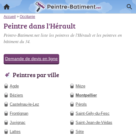
Accueil
>
Occitanie
Peintre dans l'Hérault
Peintre-Batiment.net liste les
peintres de l'Hérault
et les peintres en
bâtiment du 34.
Demande de devis en ligne
Peintres par ville
Agde
Mèze
Béziers
Montpellier
Castelnau-le-Lez
Pérols
Frontignan
Saint-Gély-du-Fesc
Juvignac
Saint-Jean-de-Védas
Lattes
Sète