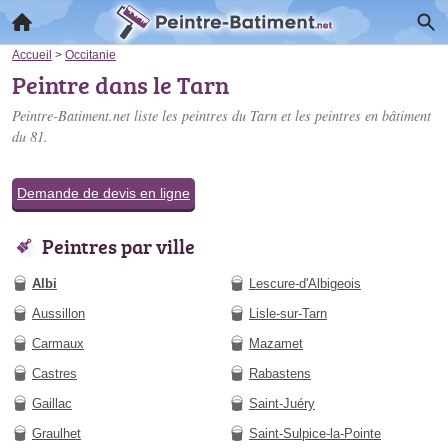
Accueil
>
Occitanie
Peintre dans le Tarn
Peintre-Batiment.net liste les
peintres du Tarn
et les peintres en bâtiment
du 81.
Demande de devis en ligne
Peintres par ville
Albi
Lescure-d'Albigeois
Aussillon
Lisle-sur-Tarn
Carmaux
Mazamet
Castres
Rabastens
Gaillac
Saint-Juéry
Graulhet
Saint-Sulpice-la-Pointe