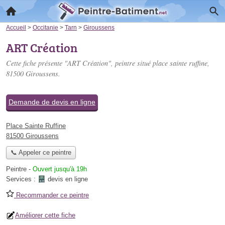
Accueil
>
Occitanie
>
Tarn
>
Giroussens
ART Création
Cette fiche présente "ART Création", peintre situé
place sainte ruffine
,
81500 Giroussens.
Demande de devis en ligne
Place Sainte Ruffine
81500 Giroussens
📞 Appeler ce peintre
Peintre
-
Ouvert jusqu'à 19h
Services :
devis en ligne
Recommander ce peintre
Améliorer cette fiche