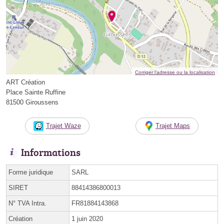
Corriger l’adresse ou la localisation
ART Création
Place Sainte Ruffine
81500 Giroussens
Trajet Waze
Trajet Maps
Informations
Forme juridique
SARL
SIRET
88414386800013
N° TVA Intra.
FR81884143868
Création
1 juin 2020