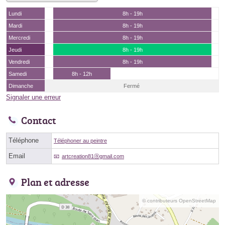
Lundi
8h - 19h
Mardi
8h - 19h
Mercredi
8h - 19h
Jeudi
8h - 19h
Vendredi
8h - 19h
Samedi
8h - 12h
Dimanche
Fermé
Signaler une erreur
Contact
Téléphone
Téléphoner au peintre
Email
artcreation81ⓐgmail.com
Plan et adresse
© contributeurs OpenStreetMap