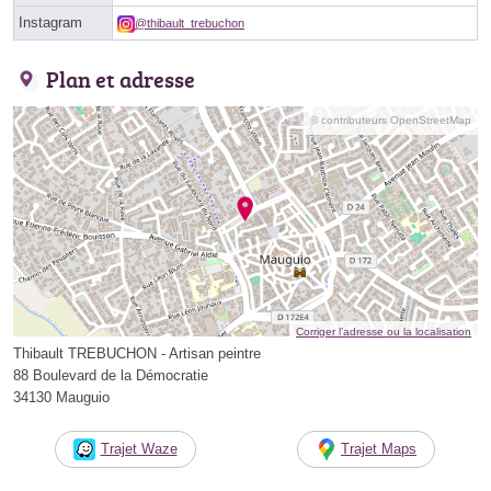
Instagram
@thibault_trebuchon
Plan et adresse
© contributeurs OpenStreetMap
Corriger l’adresse ou la localisation
Thibault TREBUCHON - Artisan peintre
88 Boulevard de la Démocratie
34130 Mauguio
Trajet Waze
Trajet Maps