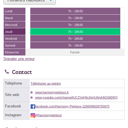
Lundi
7h - 18h30
Mardi
7h - 18h30
Mercredi
7h - 18h30
Jeudi
7h - 18h30
Vendredi
7h - 18h30
Samedi
7h - 18h30
Dimanche
Fermé
Signaler une erreur
Contact
Téléphone
Téléphoner au peintre
www.harmonypeinture.fr
Site web
www.youtube.com/channel/UCZVqH5cNqXJ6nA4tOt5lDRQ
Facebook
facebook.com/Harmony-Peinture-1180099628755875
Instagram
@harmonypeinture