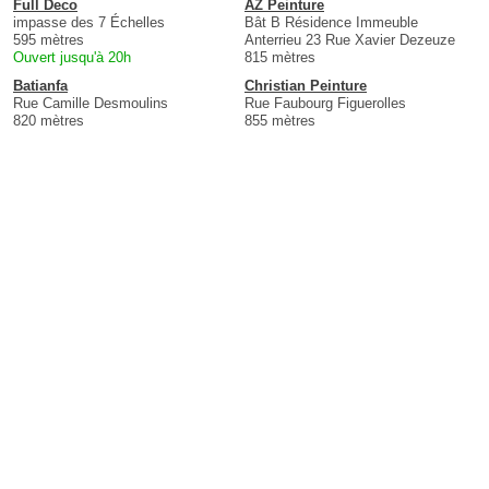
Full Deco
AZ Peinture
impasse des 7 Échelles
Bât B Résidence Immeuble
595 mètres
Anterrieu 23 Rue Xavier Dezeuze
Ouvert jusqu'à 20h
815 mètres
Batianfa
Christian Peinture
Rue Camille Desmoulins
Rue Faubourg Figuerolles
820 mètres
855 mètres