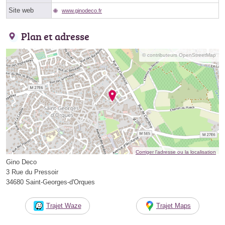
Site web
www.ginodeco.fr
Plan et adresse
© contributeurs OpenStreetMap
Corriger l’adresse ou la localisation
Gino Deco
3 Rue du Pressoir
34680 Saint-Georges-d'Orques
Trajet Waze
Trajet Maps