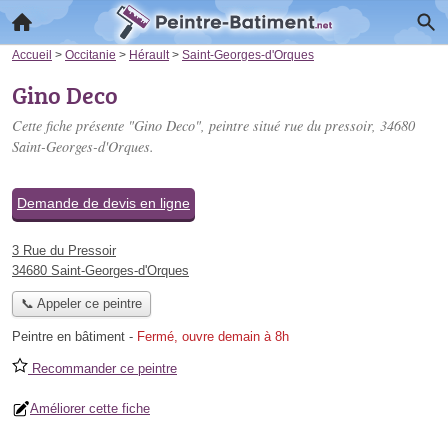
Accueil
>
Occitanie
>
Hérault
>
Saint-Georges-d'Orques
Gino Deco
Cette fiche présente "Gino Deco", peintre situé
rue du pressoir
, 34680
Saint-Georges-d'Orques.
Demande de devis en ligne
3 Rue du Pressoir
34680 Saint-Georges-d'Orques
📞 Appeler ce peintre
Peintre en bâtiment
-
Fermé, ouvre demain à 8h
Recommander ce peintre
Améliorer cette fiche