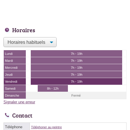
Horaires
Lundi
7h - 19h
Mardi
7h - 19h
Mercredi
7h - 19h
Jeudi
7h - 19h
Vendredi
7h - 19h
Samedi
8h - 12h
Dimanche
Fermé
Signaler une erreur
Contact
Téléphone
Téléphoner au peintre