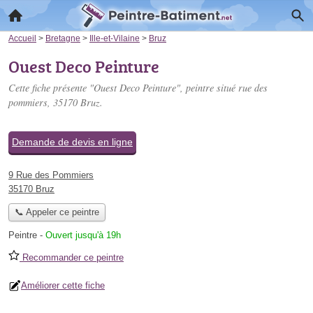
Accueil
>
Bretagne
>
Ille-et-Vilaine
>
Bruz
Ouest Deco Peinture
Cette fiche présente "Ouest Deco Peinture", peintre situé
rue des
pommiers
, 35170 Bruz.
Demande de devis en ligne
9 Rue des Pommiers
35170 Bruz
📞 Appeler ce peintre
Peintre
-
Ouvert jusqu'à 19h
Recommander ce peintre
Améliorer cette fiche