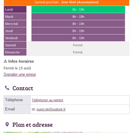
Samedi prochain :
Jour férié (Assomption)
Lundi
8h - 19h
Mardi
8h - 19h
Mercredi
8h - 19h
Jeudi
8h - 19h
Vendredi
8h - 19h
Samedi
Fermé
(15 août)
Dimanche
Fermé
Fermé le 15 août
Signaler une erreur
Contact
Téléphone
Téléphoner au peintre
Email
ouest.dpⓐoutlook.fr
Plan et adresse