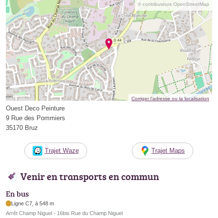
© contributeurs OpenStreetMap
Corriger l’adresse ou la localisation
Ouest Deco Peinture
9 Rue des Pommiers
35170 Bruz
Trajet Waze
Trajet Maps
Venir en transports en commun
En bus
Ligne C7, à 548 m
Arrêt Champ Niguel - 16bis Rue du Champ Niguel