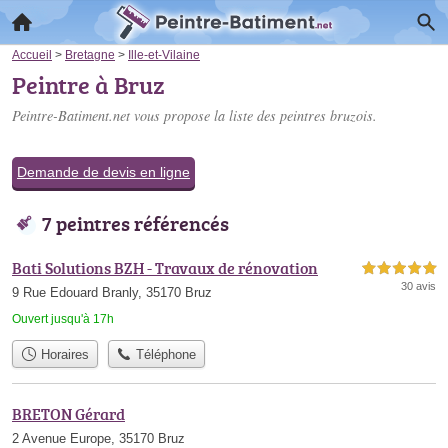
Accueil
>
Bretagne
>
Ille-et-Vilaine
Peintre à Bruz
Peintre-Batiment.net vous propose la liste des
peintres bruzois
.
Demande de devis en ligne
7 peintres référencés
Bati Solutions BZH - Travaux de rénovation
5,0 étoiles sur 5
30 avis
9 Rue Edouard Branly, 35170 Bruz
Ouvert jusqu'à 17h
Horaires
Téléphone
BRETON Gérard
2 Avenue Europe, 35170 Bruz