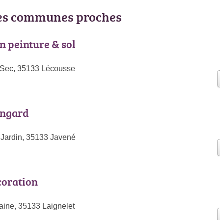
les communes proches
n peinture & sol
 Sec, 35133 Lécousse
ongard
Jardin, 35133 Javené
coration
ine, 35133 Laignelet