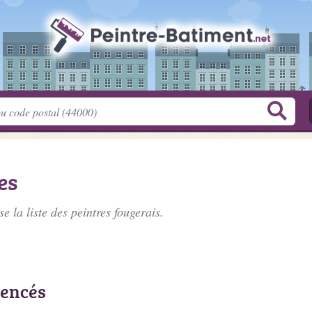
es
e la liste des
peintres fougerais
.
rencés