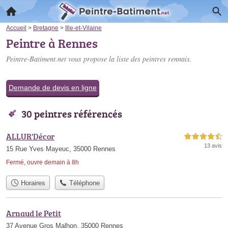
Accueil
>
Bretagne
>
Ille-et-Vilaine
Peintre à Rennes
Peintre-Batiment.net vous propose la liste des
peintres rennais
.
Demande de devis en ligne
30 peintres référencés
ALLUR'Décor
4,5 étoiles sur 5
13 avis
15 Rue Yves Mayeuc, 35000 Rennes
Fermé, ouvre demain à 8h
Horaires
Téléphone
Arnaud le Petit
37 Avenue Gros Malhon, 35000 Rennes