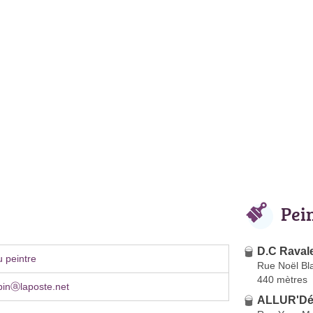
Pei
D.C Raval
 peintre
Rue Noël Bl
440 mètres
ubinⓐlaposte.net
ALLUR'Dé