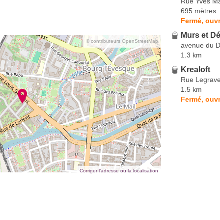
Rue Yves M
695 mètres
Fermé, ouvr
Murs et D
© contributeurs OpenStreetMap
avenue du D
1.3 km
Krealoft
Rue Legrav
1.5 km
Fermé, ouvr
Corriger l’adresse ou la localisation