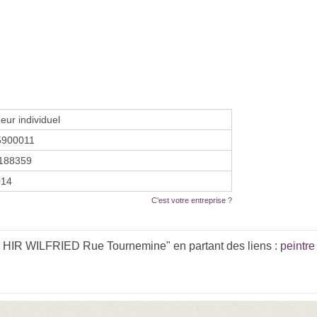
eur individuel
5900011
188359
014
C'est votre entreprise ?
 HIR WILFRIED Rue Tournemine" en partant des liens :
peintre