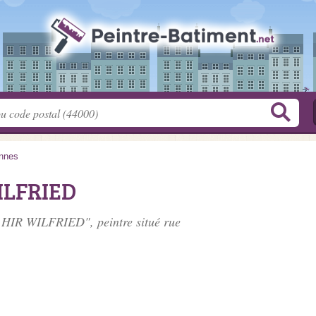
nnes
ILFRIED
E HIR WILFRIED", peintre situé
rue