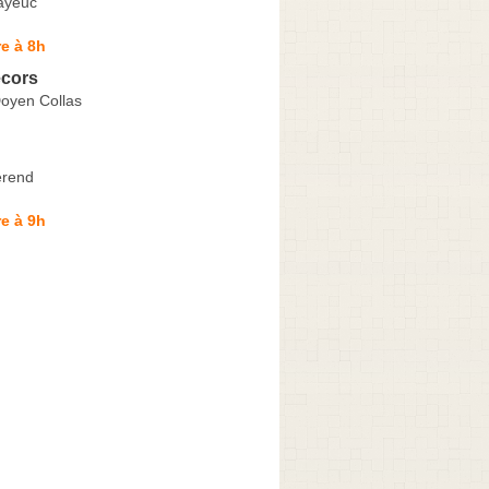
ayeuc
e à 8h
écors
oyen Collas
erend
e à 9h