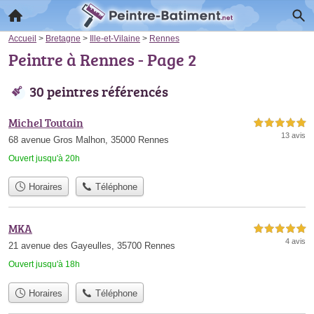
Accueil
>
Bretagne
>
Ille-et-Vilaine
>
Rennes
Peintre à Rennes - Page 2
30 peintres référencés
Michel Toutain
5,0 étoiles sur 5
13 avis
68 avenue Gros Malhon, 35000 Rennes
Ouvert jusqu'à 20h
Horaires
Téléphone
MKA
5,0 étoiles sur 5
4 avis
21 avenue des Gayeulles, 35700 Rennes
Ouvert jusqu'à 18h
Horaires
Téléphone