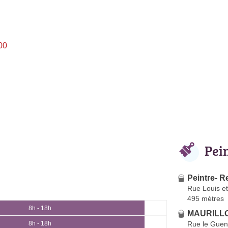
00
Pei
Peintre- R
Rue Louis e
495 mètres
8h - 18h
MAURILLO
Rue le Guen
8h - 18h