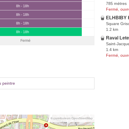
785 mètres
8h - 18h
Fermé, ouvr
8h - 18h
ELHBIBY 
Square Gris
8h - 18h
1.2 km
8h - 18h
Raval Let
Fermé
Saint-Jacqu
1.4 km
Fermé, ouvr
 peintre
© contributeurs OpenStreetMap