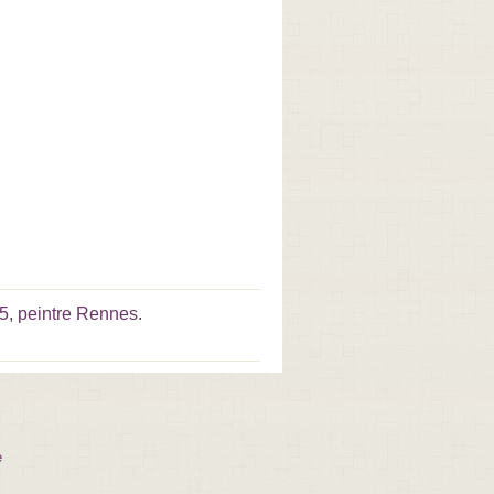
35
,
peintre Rennes
.
e