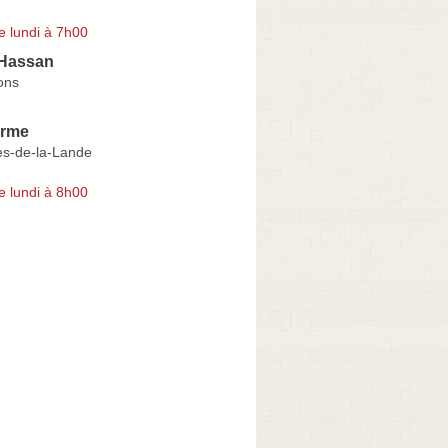
e lundi à 7h00
Hassan
ons
erme
es-de-la-Lande
e lundi à 8h00