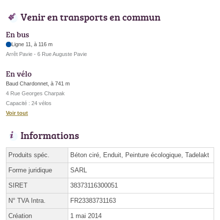
Venir en transports en commun
En bus
Ligne 11, à 116 m
Arrêt Pavie - 6 Rue Auguste Pavie
En vélo
Baud Chardonnet, à 741 m
4 Rue Georges Charpak
Capacité : 24 vélos
Voir tout
Informations
Produits spéc.
Béton ciré, Enduit, Peinture écologique, Tadelakt
Forme juridique
SARL
SIRET
38373116300051
N° TVA Intra.
FR23383731163
Création
1 mai 2014