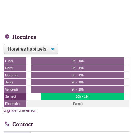
Horaires
Lundi
9h - 19h
Mardi
9h - 19h
Mercredi
9h - 19h
Jeudi
9h - 19h
Vendredi
9h - 19h
Samedi
10h - 19h
Dimanche
Fermé
Signaler une erreur
Contact