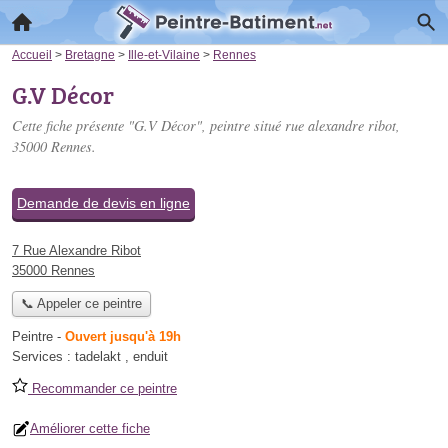
Accueil
>
Bretagne
>
Ille-et-Vilaine
>
Rennes
G.V Décor
Cette fiche présente "G.V Décor", peintre situé
rue alexandre ribot
,
35000 Rennes.
Demande de devis en ligne
7 Rue Alexandre Ribot
35000 Rennes
📞 Appeler ce peintre
Peintre
-
Ouvert jusqu'à 19h
Services :
tadelakt
,
enduit
Recommander ce peintre
Améliorer cette fiche