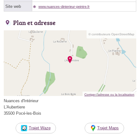
Site web
www.nuances-dinterieur-peintre.fr
Plan et adresse
© contributeurs OpenStreetMap
Corriger l’adresse ou la localisation
Nuances d'Intérieur
L'Aubertiere
35500 Pocé-les-Bois
Trajet Waze
Trajet Maps