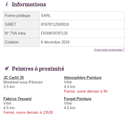
Informations
Forme juridique
SARL
SIRET
87978712500019
N° TVA Intra.
FR20879787125
Création
9 décembre 2019
C'est votre entreprise ?
Peintres à proximité
JC Carlit 35
Atmosphère Peinture
Montreuil-sous-Pérouse
Vitré
3.5 km
4.4 km
Fermé, ouvre demain à 9h
Fabrice Tessard
Forget Peinture
Vitré
Vitré
4.5 km
4.6 km
Fermé, ouvre demain à 13h30