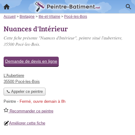
Accueil
>
Bretagne
>
Ille-et-Vilaine
>
Pocé-les-Bois
Nuances d'Intérieur
Cette fiche présente "Nuances d'Intérieur", peintre situé
l'aubertiere
,
35500 Pocé-les-Bois.
Demande de devis en ligne
L'Aubertiere
35500 Pocé-les-Bois
📞 Appeler ce peintre
Peintre
-
Fermé, ouvre demain à 8h
Recommander ce peintre
Améliorer cette fiche