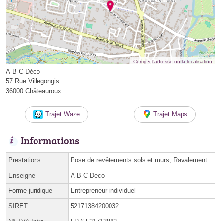
Corriger l’adresse ou la localisation
A-B-C-Déco
57 Rue Villegongis
36000 Châteauroux
Trajet Waze
Trajet Maps
Informations
Prestations
Pose de revêtements sols et murs, Ravalement
Enseigne
A-B-C-Deco
Forme juridique
Entrepreneur individuel
SIRET
52171384200032