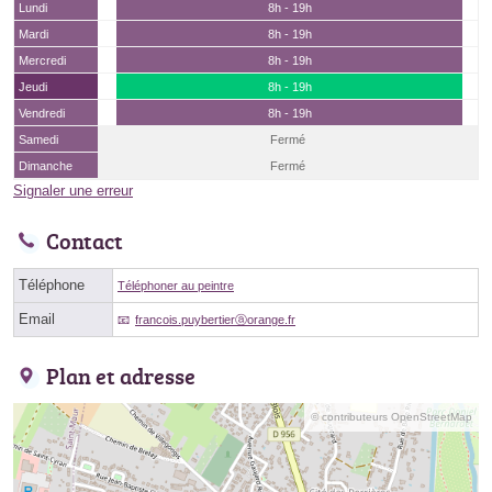
Lundi
8h - 19h
Mardi
8h - 19h
Mercredi
8h - 19h
Jeudi
8h - 19h
Vendredi
8h - 19h
Samedi
Fermé
Dimanche
Fermé
Signaler une erreur
Contact
Téléphone
Téléphoner au peintre
Email
francois.puybertierⓐorange.fr
Plan et adresse
© contributeurs OpenStreetMap