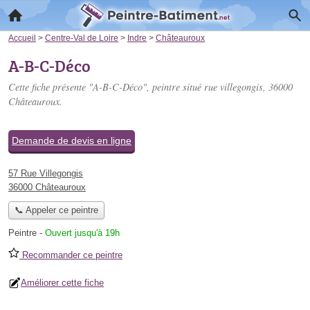
Accueil
>
Centre-Val de Loire
>
Indre
>
Châteauroux
A-B-C-Déco
Cette fiche présente "A-B-C-Déco", peintre situé
rue villegongis
, 36000
Châteauroux.
Demande de devis en ligne
57 Rue Villegongis
36000 Châteauroux
📞 Appeler ce peintre
Peintre
-
Ouvert jusqu'à 19h
Recommander ce peintre
Améliorer cette fiche