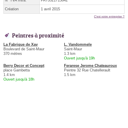
N° TVA Intra.
FR75521713842
Création
1 avril 2015
C'est votre entreprise ?
Peintres à proximité
La Fabrique de Xav
L. Vandommele
Boulevard de Saint-Maur
Saint-Maur
370 mètres
1.3 km
Ouvert jusqu'à 19h
Berry Decor et Concept
Ferarese Jerome Chateauroux
place Gambetta
Peintre 32 Rue Chatellerault
1.4 km
1.5 km
Ouvert jusqu'à 18h