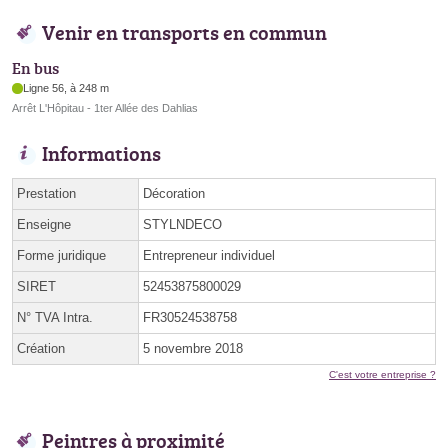
Venir en transports en commun
En bus
Ligne 56, à 248 m
Arrêt L'Hôpitau - 1ter Allée des Dahlias
Informations
Prestation
Décoration
Enseigne
STYLNDECO
Forme juridique
Entrepreneur individuel
SIRET
52453875800029
N° TVA Intra.
FR30524538758
Création
5 novembre 2018
C'est votre entreprise ?
Peintres à proximité