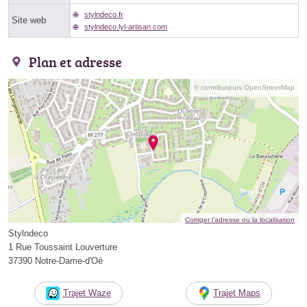
stylndeco.fr
Site web
stylndeco.lyl-artisan.com
Plan et adresse
© contributeurs OpenStreetMap
Corriger l’adresse ou la localisation
Stylndeco
1 Rue Toussaint Louverture
37390 Notre-Dame-d'Oé
Trajet Waze
Trajet Maps