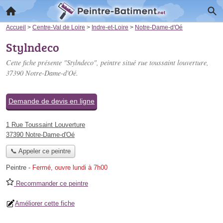
Accueil
>
Centre-Val de Loire
>
Indre-et-Loire
>
Notre-Dame-d'Oé
Stylndeco
Cette fiche présente "Stylndeco", peintre situé
rue toussaint louverture
,
37390 Notre-Dame-d'Oé.
Demande de devis en ligne
1 Rue Toussaint Louverture
37390 Notre-Dame-d'Oé
📞 Appeler ce peintre
Peintre
-
Fermé, ouvre lundi à 7h00
Recommander ce peintre
Améliorer cette fiche