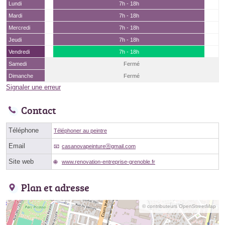
Lundi
7h - 18h
Mardi
7h - 18h
Mercredi
7h - 18h
Jeudi
7h - 18h
Vendredi
7h - 18h
Samedi
Fermé
Dimanche
Fermé
Signaler une erreur
Contact
Téléphone
Téléphoner au peintre
Email
casanovapeintureⓐgmail.com
Site web
www.renovation-entreprise-grenoble.fr
Plan et adresse
© contributeurs OpenStreetMap