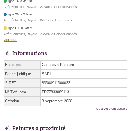
Ligne 16, à 348 m
Arrêt Échirolles, Bayard - 2 Avenue Colonel Manhès
Ligne 25, à 289 m
Arrêt Échirolles, Bayard - 82 Cours Jean Jaurès
Ligne C7, à 348 m
Arrêt Échirolles, Bayard - 2 Avenue Colonel Manhès
Voir tout
Informations
Enseigne
Casanova Peinture
Forme juridique
SARL
SIRET
83308911300033
N° TVA Intra.
FR77833089113
Création
3 septembre 2020
C'est votre entreprise ?
Peintres à proximité