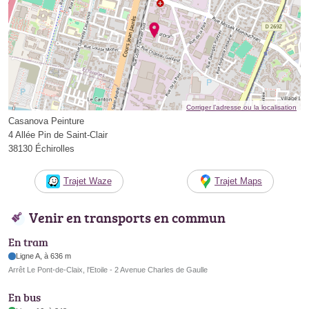
Corriger l’adresse ou la localisation
Casanova Peinture
4 Allée Pin de Saint-Clair
38130 Échirolles
Trajet Waze
Trajet Maps
Venir en transports en commun
En tram
Ligne A, à 636 m
Arrêt Le Pont-de-Claix, l'Etoile - 2 Avenue Charles de Gaulle
En bus