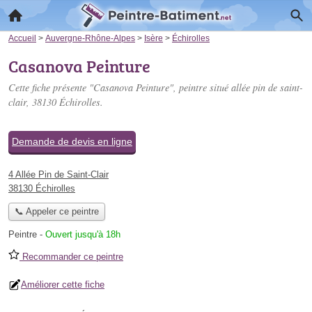
Accueil
>
Auvergne-Rhône-Alpes
>
Isère
>
Échirolles
Casanova Peinture
Cette fiche présente "Casanova Peinture", peintre situé
allée pin de saint-
clair
, 38130 Échirolles.
Demande de devis en ligne
4 Allée Pin de Saint-Clair
38130 Échirolles
📞 Appeler ce peintre
Peintre
-
Ouvert jusqu'à 18h
Recommander ce peintre
Améliorer cette fiche