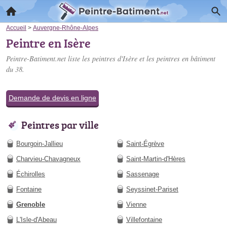
Accueil
>
Auvergne-Rhône-Alpes
Peintre en Isère
Peintre-Batiment.net liste les
peintres d'Isère
et les peintres en bâtiment
du 38.
Demande de devis en ligne
Peintres par ville
Bourgoin-Jallieu
Saint-Égrève
Charvieu-Chavagneux
Saint-Martin-d'Hères
Échirolles
Sassenage
Fontaine
Seyssinet-Pariset
Grenoble
Vienne
L'Isle-d'Abeau
Villefontaine