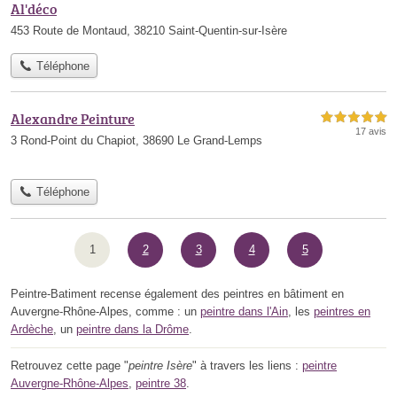
Al'déco
453 Route de Montaud, 38210 Saint-Quentin-sur-Isère
Téléphone
Alexandre Peinture
5,0 étoiles sur 5
17 avis
3 Rond-Point du Chapiot, 38690 Le Grand-Lemps
Téléphone
1
2
3
4
5
Peintre-Batiment recense également des peintres en bâtiment en
Auvergne-Rhône-Alpes, comme : un
peintre dans l'Ain
, les
peintres en
Ardèche
, un
peintre dans la Drôme
.
Retrouvez cette page "
peintre Isère
" à travers les liens :
peintre
Auvergne-Rhône-Alpes
,
peintre 38
.