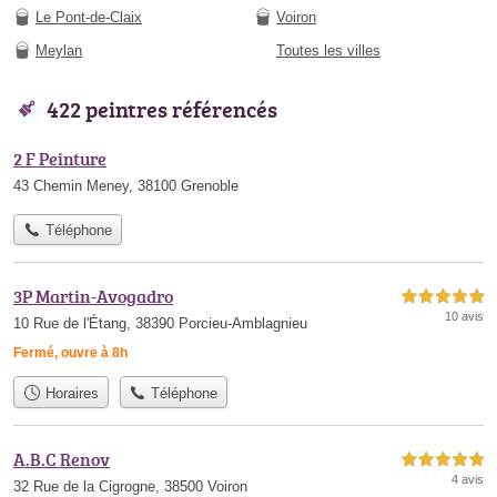
Le Pont-de-Claix
Voiron
Meylan
Toutes les villes
422 peintres référencés
2 F Peinture
43 Chemin Meney, 38100 Grenoble
Téléphone
3P Martin-Avogadro
5,0 étoiles sur 5
10 avis
10 Rue de l'Étang, 38390 Porcieu-Amblagnieu
Fermé, ouvre à 8h
Horaires
Téléphone
A.B.C Renov
5,0 étoiles sur 5
4 avis
32 Rue de la Cigrogne, 38500 Voiron