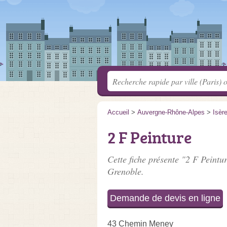
Accueil
>
Auvergne-Rhône-Alpes
>
Isèr
2 F Peinture
Cette fiche présente "2 F Peintur
Grenoble.
Demande de devis en ligne
43 Chemin Meney