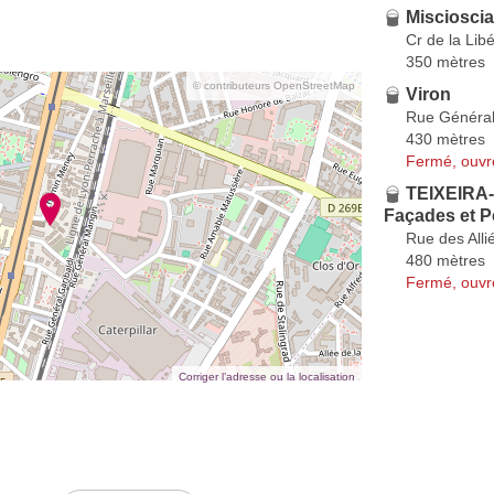
Miscioscia
Cr de la Lib
350 mètres
© contributeurs OpenStreetMap
Viron
Rue Généra
430 mètres
Fermé, ouvr
TEIXEIRA-
Façades et P
Rue des Alli
480 mètres
Fermé, ouvr
Corriger l’adresse ou la localisation