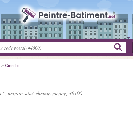
e
>
Grenoble
e", peintre situé
chemin meney
, 38100