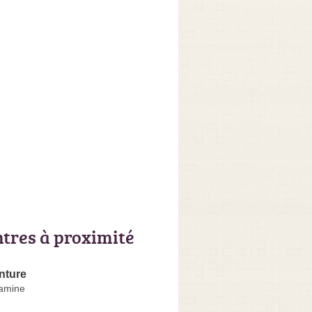
ntres à proximité
nture
amine