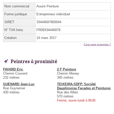
Nom commercial
Aouini Peinture
Forme juridique
Entrepreneur individuel
SIRET
33444697800044
N° TVA Intra.
FR09334446978
Création
14 mars 2017
C'est votre entreprise ?
Peintres à proximité
FAVARD Eric
2 F Peinture
Chemin Couvent
Chemin Meney
232 mètres
345 mètres
GUENARD Jean-Luc
TEIXEIRA-SDFP. Société
Rue Guynemer
Dauphinoise Façades et Peintures
430 mètres
Rue des Alliés
570 mètres
Fermé, ouvre lundi à 8h30