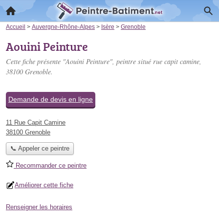
Accueil
>
Auvergne-Rhône-Alpes
>
Isère
>
Grenoble
Aouini Peinture
Cette fiche présente "Aouini Peinture", peintre situé
rue capit camine
,
38100 Grenoble.
Demande de devis en ligne
11 Rue Capit Camine
38100 Grenoble
📞 Appeler ce peintre
Recommander ce peintre
Améliorer cette fiche
Renseigner les horaires