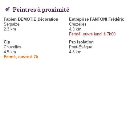
Peintres à proximité
Fabien DEMOTIE Décoration
Entreprise FANTONI Frédéric
Serpaize
Chuzelles
2.3 km
4.3 km
Fermé, ouvre lundi à 7h00
Cjp
Prp Isolation
Chuzelles
Pont-Évêque
4.5 km
4.8 km
Fermé, ouvre à 7h