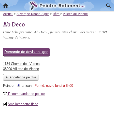
Accueil
>
Auvergne-Rhône-Alpes
>
Isère
>
Villette-de-Vienne
Ab Deco
Cette fiche présente "Ab Deco", peintre situé
chemin des vernes
, 38200
Villette-de-Vienne.
Demande de devis en ligne
1134 Chemin des Vernes
38200 Villette-de-Vienne
📞 Appeler ce peintre
Peintre -
artisan
-
Fermé, ouvre lundi à 8h00
Recommander ce peintre
Améliorer cette fiche