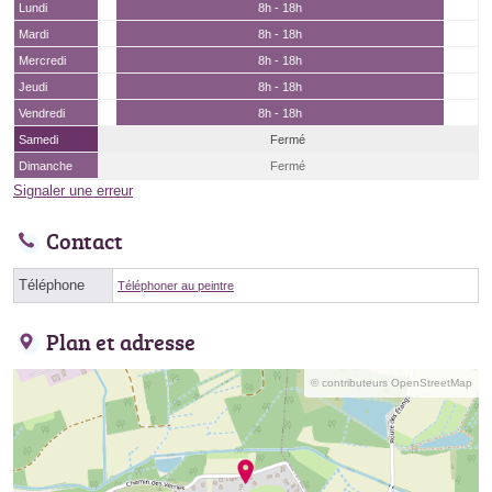
Lundi
8h - 18h
Mardi
8h - 18h
Mercredi
8h - 18h
Jeudi
8h - 18h
Vendredi
8h - 18h
Samedi
Fermé
Dimanche
Fermé
Signaler une erreur
Contact
Téléphone
Téléphoner au peintre
Plan et adresse
© contributeurs OpenStreetMap