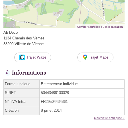
Corriger l’adresse ou la localisation
Ab Deco
1134 Chemin des Vernes
38200 Villette-de-Vienne
Trajet Waze
Trajet Maps
Informations
Forme juridique
Entrepreneur individuel
SIRET
50443486100028
N° TVA Intra.
FR29504434861
Création
8 juillet 2014
C'est votre entreprise ?