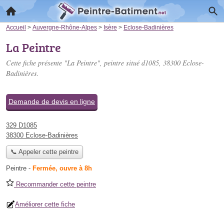
Accueil
>
Auvergne-Rhône-Alpes
>
Isère
>
Eclose-Badinières
La Peintre
Cette fiche présente "La Peintre", peintre situé
d1085
, 38300 Eclose-
Badinières.
Demande de devis en ligne
329 D1085
38300 Eclose-Badinières
📞 Appeler cette peintre
Peintre
-
Fermée, ouvre à 8h
Recommander cette peintre
Améliorer cette fiche