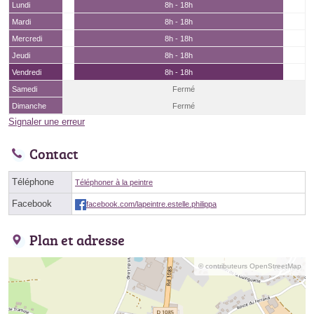
Lundi
8h - 18h
Mardi
8h - 18h
Mercredi
8h - 18h
Jeudi
8h - 18h
Vendredi
8h - 18h
Samedi
Fermé
Dimanche
Fermé
Signaler une erreur
Contact
Téléphone
Téléphoner à la peintre
Facebook
facebook.com/lapeintre.estelle.philippa
Plan et adresse
© contributeurs OpenStreetMap