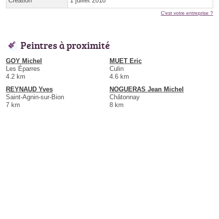
Création
1 juillet 2018
C'est votre entreprise ?
Peintres à proximité
GOY Michel
MUET Eric
Les Éparres
Culin
4.2 km
4.6 km
REYNAUD Yves
NOGUERAS Jean Michel
Saint-Agnin-sur-Bion
Châtonnay
7 km
8 km