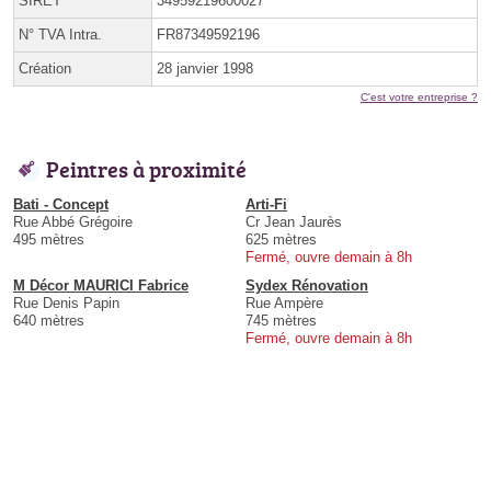
SIRET
34959219600027
N° TVA Intra.
FR87349592196
Création
28 janvier 1998
C'est votre entreprise ?
Peintres à proximité
Bati - Concept
Arti-Fi
Rue Abbé Grégoire
Cr Jean Jaurès
495 mètres
625 mètres
Fermé, ouvre demain à 8h
M Décor MAURICI Fabrice
Sydex Rénovation
Rue Denis Papin
Rue Ampère
640 mètres
745 mètres
Fermé, ouvre demain à 8h