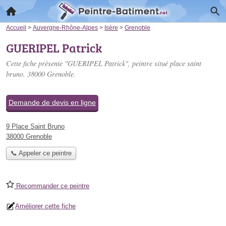
Accueil
>
Auvergne-Rhône-Alpes
>
Isère
>
Grenoble
GUERIPEL Patrick
Cette fiche présente "GUERIPEL Patrick", peintre situé
place saint
bruno
, 38000 Grenoble.
Demande de devis en ligne
9 Place Saint Bruno
38000 Grenoble
📞 Appeler ce peintre
Recommander ce peintre
Améliorer cette fiche