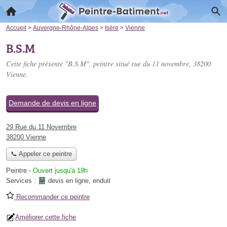
Accueil
>
Auvergne-Rhône-Alpes
>
Isère
>
Vienne
B.S.M
Cette fiche présente "B.S.M", peintre situé
rue du 11 novembre
, 38200
Vienne.
Demande de devis en ligne
29 Rue du 11 Novembre
38200 Vienne
📞 Appeler ce peintre
Peintre
-
Ouvert jusqu'à 19h
Services :
devis en ligne
,
enduit
Recommander ce peintre
Améliorer cette fiche