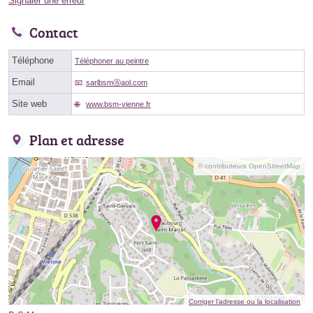
Signaler une erreur
Contact
Téléphone
Téléphoner au peintre
Email
sarlbsmⓐaol.com
Site web
www.bsm-vienne.fr
Plan et adresse
© contributeurs OpenStreetMap
Corriger l’adresse ou la localisation