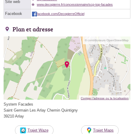
Site web
www.decopierre.fr/concessionnaire/scp-top-facades
Facebook
facebook.com/DecopierreOfficiel
Plan et adresse
© contributeurs OpenStreetMap
Corriger l’adresse ou la localisation
System Facades
Saint Germain Les Arlay Chemin Quintigny
39210 Arlay
Trajet Waze
Trajet Maps