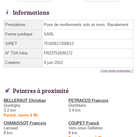
Informations
Prestations
Pose de revêtements sols et murs, Ravalement
Forme juridique
SARL
SIRET
75183617200013
N° TVA Intra.
FR23751836172
Création
4 juin 2012
C'est votre entreprise ?
Peintres à proximité
BELLERAUT Christian
PETRACCO François
Quintigny
Domblans
3.2 km
3.4 km
Fermé, ouvre à 8h
CHANUSSOT François
COUPET Franck
Larnaud
Vers-sous-Sellières
8 km
8 km