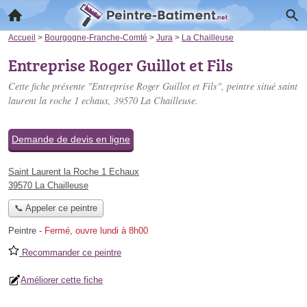
Accueil
>
Bourgogne-Franche-Comté
>
Jura
>
La Chailleuse
Entreprise Roger Guillot et Fils
Cette fiche présente "Entreprise Roger Guillot et Fils", peintre situé
saint
laurent la roche 1 echaux
, 39570 La Chailleuse.
Demande de devis en ligne
Saint Laurent la Roche 1 Echaux
39570 La Chailleuse
📞 Appeler ce peintre
Peintre
-
Fermé, ouvre lundi à 8h00
Recommander ce peintre
Améliorer cette fiche