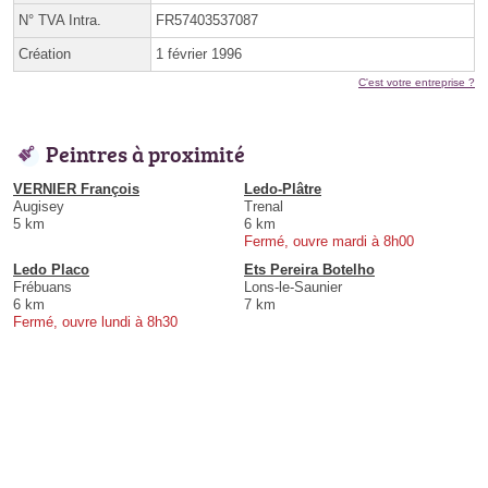
N° TVA Intra.
FR57403537087
Création
1 février 1996
C'est votre entreprise ?
Peintres à proximité
VERNIER François
Ledo-Plâtre
Augisey
Trenal
5 km
6 km
Fermé, ouvre mardi à 8h00
Ledo Placo
Ets Pereira Botelho
Frébuans
Lons-le-Saunier
6 km
7 km
Fermé, ouvre lundi à 8h30