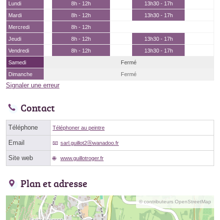
Lundi
8h - 12h
13h30 - 17h
Mardi
8h - 12h
13h30 - 17h
Mercredi
8h - 12h
Jeudi
8h - 12h
13h30 - 17h
Vendredi
8h - 12h
13h30 - 17h
Samedi
Fermé
Dimanche
Fermé
Signaler une erreur
Contact
Téléphone
Téléphoner au peintre
Email
sarl.guillot2ⓐwanadoo.fr
Site web
www.guillotroger.fr
Plan et adresse
© contributeurs OpenStreetMap