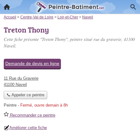
Accueil
>
Centre-Val de Loire
>
Loir-et-Cher
>
Naveil
Treton Thony
Cette fiche présente "Treton Thony", peintre situé
rue du graverie
, 41100
Naveil.
Demande de devis en ligne
11 Rue du Graverie
41100 Naveil
📞 Appeler ce peintre
Peintre
-
Fermé, ouvre demain à 8h
Recommander ce peintre
Améliorer cette fiche