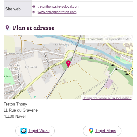
tretonthony.site-solocal.com
Site web
www.entreprisetreton.com
Plan et adresse
© contributeurs OpenStreetMap
Corriger l’adresse ou la localisation
Treton Thony
11 Rue du Graverie
41100 Naveil
Trajet Waze
Trajet Maps