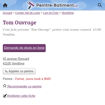
Accueil
>
Centre-Val de Loire
>
Loir-et-Cher
>
Vendôme
Tom Ouvrage
Cette fiche présente "Tom Ouvrage", peintre situé
avenue ronsard
, 41100
Vendôme.
Demande de devis en ligne
43 avenue Ronsard
41100 Vendôme
📞 Appeler ce peintre
Peintre
-
Fermé, ouvre lundi à 9h00
Recommander ce peintre
Améliorer cette fiche