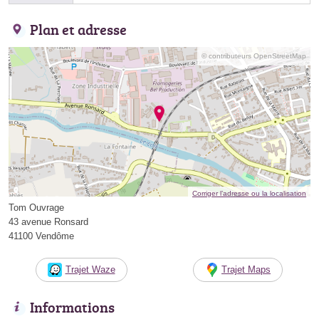
Plan et adresse
© contributeurs OpenStreetMap
Corriger l’adresse ou la localisation
Tom Ouvrage
43 avenue Ronsard
41100 Vendôme
Trajet Waze
Trajet Maps
Informations