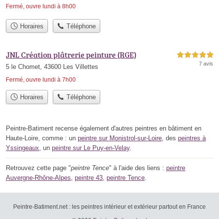
Fermé, ouvre lundi à 8h00
Horaires
Téléphone
JNL Création plâtrerie peinture (RGE)
5,0 étoiles sur 5
7 avis
5 le Chomet, 43600 Les Villettes
Fermé, ouvre lundi à 7h00
Horaires
Téléphone
Peintre-Batiment recense également d'autres peintres en bâtiment en
Haute-Loire, comme : un
peintre sur Monistrol-sur-Loire
, des
peintres à
Yssingeaux
, un
peintre sur Le Puy-en-Velay
.
Retrouvez cette page "
peintre Tence
" à l'aide des liens :
peintre
Auvergne-Rhône-Alpes
,
peintre 43
,
peintre Tence
.
Peintre-Batiment.net : les peintres intérieur et extérieur partout en France