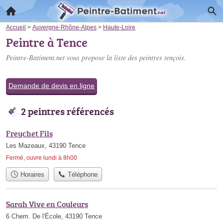
Accueil
>
Auvergne-Rhône-Alpes
>
Haute-Loire
Peintre à Tence
Peintre-Batiment.net vous propose la liste des
peintres tençois
.
Demande de devis en ligne
2 peintres référencés
Freychet Fils
Les Mazeaux, 43190 Tence
Fermé, ouvre lundi à 8h00
Horaires
Téléphone
Sarah Vive en Couleurs
6 Chem. De l'École, 43190 Tence