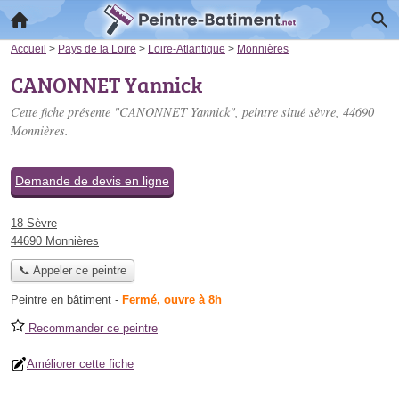
Accueil
>
Pays de la Loire
>
Loire-Atlantique
>
Monnières
CANONNET Yannick
Cette fiche présente "CANONNET Yannick", peintre situé
sèvre
, 44690
Monnières.
Demande de devis en ligne
18 Sèvre
44690 Monnières
📞 Appeler ce peintre
Peintre en bâtiment
-
Fermé, ouvre à 8h
Recommander ce peintre
Améliorer cette fiche