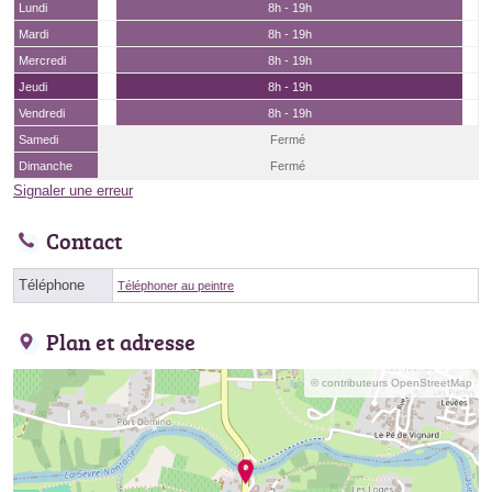
Lundi
8h - 19h
Mardi
8h - 19h
Mercredi
8h - 19h
Jeudi
8h - 19h
Vendredi
8h - 19h
Samedi
Fermé
Dimanche
Fermé
Signaler une erreur
Contact
Téléphone
Téléphoner au peintre
Plan et adresse
© contributeurs OpenStreetMap