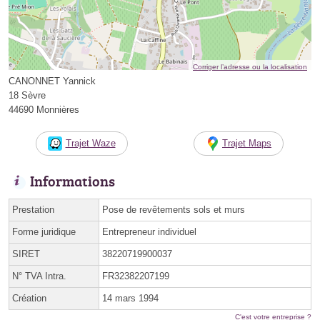
Corriger l’adresse ou la localisation
CANONNET Yannick
18 Sèvre
44690 Monnières
Trajet Waze
Trajet Maps
Informations
Prestation
Pose de revêtements sols et murs
Forme juridique
Entrepreneur individuel
SIRET
38220719900037
N° TVA Intra.
FR32382207199
Création
14 mars 1994
C'est votre entreprise ?