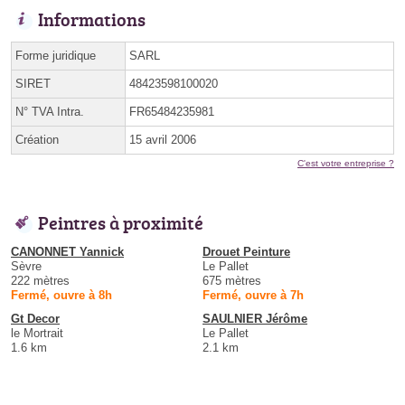
Informations
Forme juridique
SARL
SIRET
48423598100020
N° TVA Intra.
FR65484235981
Création
15 avril 2006
C'est votre entreprise ?
Peintres à proximité
CANONNET Yannick
Drouet Peinture
Sèvre
Le Pallet
222 mètres
675 mètres
Fermé, ouvre à 8h
Fermé, ouvre à 7h
Gt Decor
SAULNIER Jérôme
le Mortrait
Le Pallet
1.6 km
2.1 km