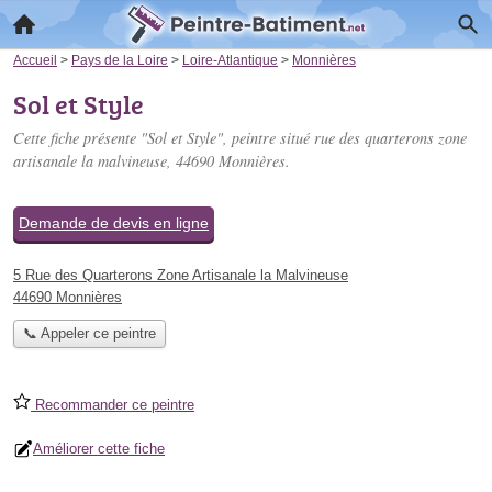
Accueil
>
Pays de la Loire
>
Loire-Atlantique
>
Monnières
Sol et Style
Cette fiche présente "Sol et Style", peintre situé
rue des quarterons zone
artisanale la malvineuse
, 44690 Monnières.
Demande de devis en ligne
5 Rue des Quarterons Zone Artisanale la Malvineuse
44690 Monnières
📞 Appeler ce peintre
Recommander ce peintre
Améliorer cette fiche