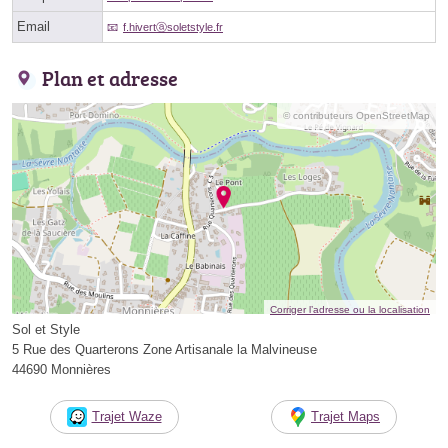
Email
f.hivertⓐsoletstyle.fr
Plan et adresse
© contributeurs OpenStreetMap
Corriger l’adresse ou la localisation
Sol et Style
5 Rue des Quarterons Zone Artisanale la Malvineuse
44690 Monnières
Trajet Waze
Trajet Maps