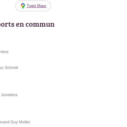
Trajet Maps
ports en commun
nière
ur Schmitt
 Jonelière
levard Guy Mollet