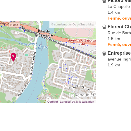
Pictora Ve
La Chapelle
1.4 km
Fermé, ouvr
© contributeurs OpenStreetMap
Florent Ch
Rue de Barb
1.5 km
Fermé, ouvr
Entreprise
avenue Ingr
1.9 km
Corriger l’adresse ou la localisation