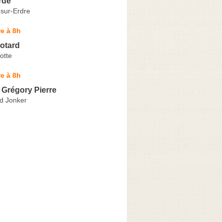
rde
-sur-Erdre
e à 8h
otard
otte
e à 8h
 Grégory Pierre
id Jonker