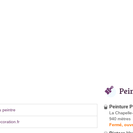
Pei
Peinture P
 peintre
La Chapelle
940 mètres
oration.fr
Fermé, ouvr