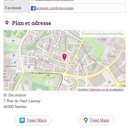
Facebook
facebook.com/brdecoration
Plan et adresse
© contributeurs OpenStreetMap
Corriger l’adresse ou la localisation
Br Decoration
7 Rue du Haut Launay
44300 Nantes
Trajet Waze
Trajet Maps