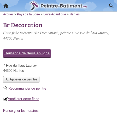
Accueil
>
Pays de la Loire
>
Loire-Atlantique
>
Nantes
Br Decoration
Cette fiche présente "Br Decoration", peintre situé
rue du haut launay
,
44300 Nantes.
Demande de devis en ligne
7 Rue du Haut Launay
44300 Nantes
📞 Appeler ce peintre
Recommander ce peintre
Améliorer cette fiche
Renseigner les horaires