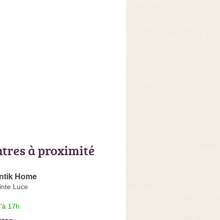
ntres à proximité
ntik Home
inte Luce
'à 17h