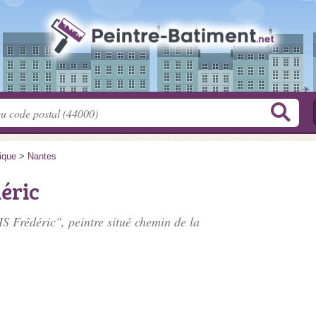
tique
>
Nantes
éric
S Frédéric", peintre situé
chemin de la