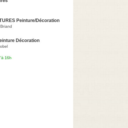
ures
URES Peinture/Décoration
 Briand
einture Décoration
Nobel
'à 16h