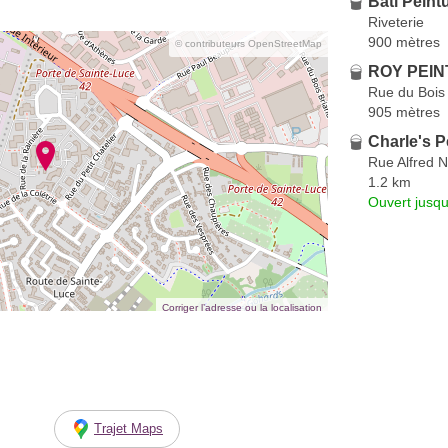
Bati Peint
Riveterie
900 mètres
© contributeurs OpenStreetMap
ROY PEINT
Rue du Bois
905 mètres
Charle's P
Rue Alfred 
1.2 km
Ouvert jusqu
Corriger l’adresse ou la localisation
Trajet Maps