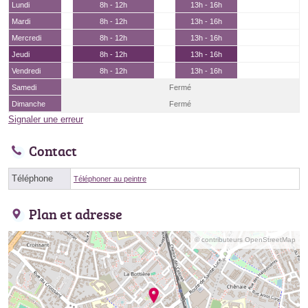
Lundi
8h - 12h
13h - 16h
Mardi
8h - 12h
13h - 16h
Mercredi
8h - 12h
13h - 16h
Jeudi
8h - 12h
13h - 16h
Vendredi
8h - 12h
13h - 16h
Samedi
Fermé
Dimanche
Fermé
Signaler une erreur
Contact
Téléphone
Téléphoner au peintre
Plan et adresse
© contributeurs OpenStreetMap