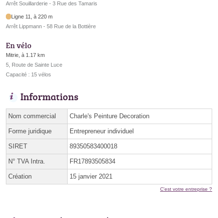
Arrêt Souillarderie - 3 Rue des Tamaris
Ligne 11, à 220 m
Arrêt Lippmann - 58 Rue de la Bottière
En vélo
Mitrie, à 1.17 km
5, Route de Sainte Luce
Capacité : 15 vélos
Informations
Nom commercial
Charle's Peinture Decoration
Forme juridique
Entrepreneur individuel
SIRET
89350583400018
N° TVA Intra.
FR17893505834
Création
15 janvier 2021
C'est votre entreprise ?