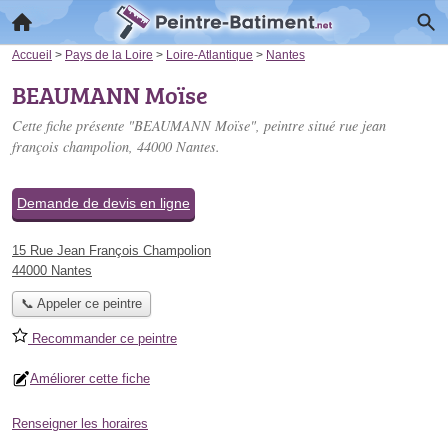
Accueil
>
Pays de la Loire
>
Loire-Atlantique
>
Nantes
BEAUMANN Moïse
Cette fiche présente "BEAUMANN Moïse", peintre situé
rue jean
françois champolion
, 44000 Nantes.
Demande de devis en ligne
15 Rue Jean François Champolion
44000 Nantes
📞 Appeler ce peintre
Recommander ce peintre
Améliorer cette fiche
Renseigner les horaires