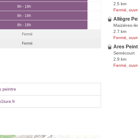
2.5 km
8h - 18h
Fermé, ouvr
8h - 18h
Allègre Pe
Maizières-lè
8h - 18h
2.7 km
Fermé
Fermé, ouvr
Fermé
Ares Peint
Semécourt
2.9 km
Fermé, ouvr
 peintre
1ture.fr