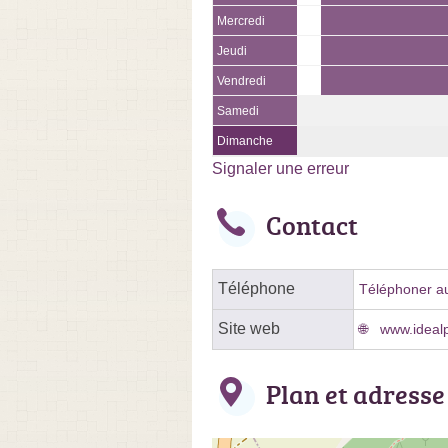
Mercredi
Jeudi
Vendredi
Samedi
Dimanche
Signaler une erreur
Contact
Téléphone
Téléphoner au
Site web
www.idealp
Plan et adresse