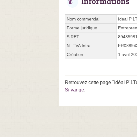
Informations
Nom commercial
Ideal P'1
Forme juridique
Entrepren
SIRET
8943598
N° TVA Intra.
FR08894
Création
1 avril 20
Retrouvez cette page "Idéal P'1T
Silvange
.