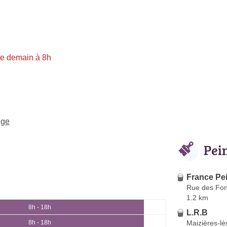
re demain à 8h
nge
Pei
France Pe
Rue des Fon
1.2 km
8h - 18h
L.R.B
Maizières-lè
8h - 18h