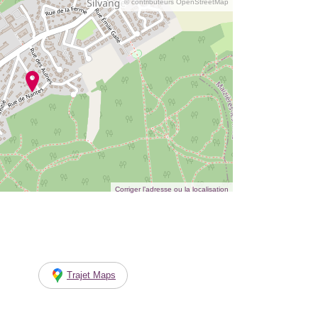
© contributeurs OpenStreetMap
Corriger l’adresse ou la localisation
Trajet Maps