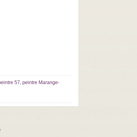
peintre 57
,
peintre Marange-
e