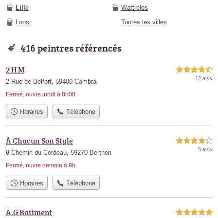
Lille
Wattrelos
Loos
Toutes les villes
416 peintres référencés
2 H M
4,5 étoiles sur 5
12 avis
2 Rue de Belfort, 59400 Cambrai
Fermé, ouvre lundi à 8h00
Horaires
Téléphone
À Chacun Son Style
4,0 étoiles sur 5
5 avis
8 Chemin du Cordeau, 59270 Berthen
Fermé, ouvre demain à 8h
Horaires
Téléphone
A.G Batiment
5,0 étoiles sur 5