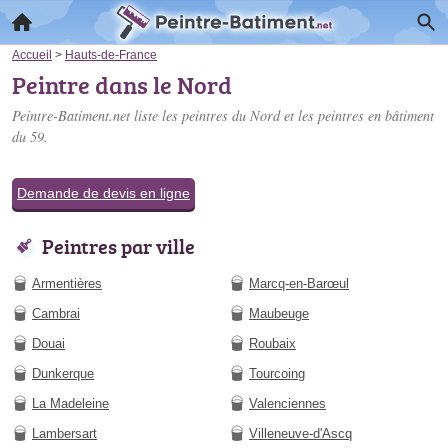
Accueil
>
Hauts-de-France
Peintre dans le Nord
Peintre-Batiment.net liste les
peintres du Nord
et les peintres en bâtiment
du 59.
Demande de devis en ligne
Peintres par ville
Armentières
Marcq-en-Barœul
Cambrai
Maubeuge
Douai
Roubaix
Dunkerque
Tourcoing
La Madeleine
Valenciennes
Lambersart
Villeneuve-d'Ascq