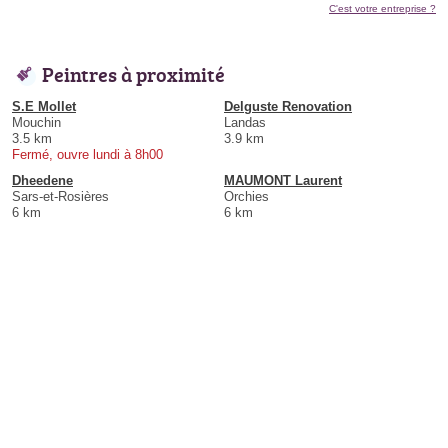
C'est votre entreprise ?
Peintres à proximité
S.E Mollet
Delguste Renovation
Mouchin
Landas
3.5 km
3.9 km
Fermé, ouvre lundi à 8h00
Dheedene
MAUMONT Laurent
Sars-et-Rosières
Orchies
6 km
6 km