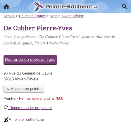
Accueil
>
Hauts-de-France
>
Nord
>
Aix-en-Pévèle
De Cubber Pierre-Yves
Cette fiche présente "De Cubber Pierre-Yves", peintre situé
rue du
général de gaulle
, 59310 Aix-en-Pévèle.
Demande de devis en ligne
98 Rue du Général de Gaulle
59310 Aix-en-Pévèle
📞 Appeler ce peintre
Peintre
-
Fermé, ouvre lundi à 7h00
Recommander ce peintre
Améliorer cette fiche