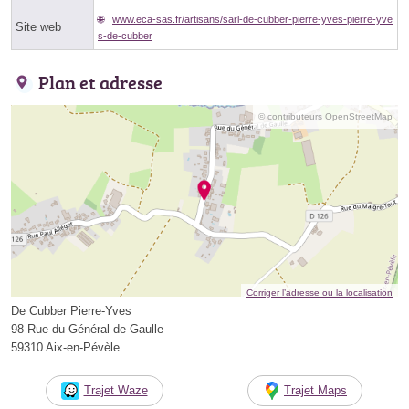
www.eca-sas.fr/artisans/sarl-de-cubber-pierre-yves-pierre-yve
Site web
s-de-cubber
Plan et adresse
© contributeurs OpenStreetMap
Corriger l’adresse ou la localisation
De Cubber Pierre-Yves
98 Rue du Général de Gaulle
59310 Aix-en-Pévèle
Trajet Waze
Trajet Maps