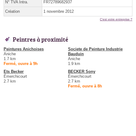
N° TVA Intra.
FR72789682937
Création
1 novembre 2012
C'est votre entreprise ?
Peintres à proximité
Peintures Anichoises
Societe de Peinture Industrie
Aniche
Bauduin
1.7 km
Aniche
Fermé, ouvre à 9h
1.9 km
Ets Becker
BECKER Sony
Émerchicourt
Émerchicourt
2.7 km
2.7 km
Fermé, ouvre à 8h