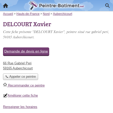
Accueil
>
Hauts-de-France
>
Nord
>
Auberchicourt
DELCOURT Xavier
Cette fiche présente "DELCOURT Xavier", peintre situé
rue gabriel peri
,
59165 Auberchicourt.
Demande de devis en ligne
66 Rue Gabriel Peri
59165 Auberchicourt
📞 Appeler ce peintre
Recommander ce peintre
Améliorer cette fiche
Renseigner les horaires