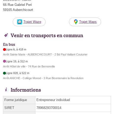
66 Rue Gabriel Peri
59165 Auberchicourt
Trajet Waze
Trajet Maps
Venir en transports en commun
En bus
Ligne A, à 418 m
Arrêt Sainte Marie - AUBERCHICOURT - 2 Bd Paul Vaillant Couturier
Ligne 19, à 312 m
Arrêt Hôtel de ville - 74 Rue de Bernonville
Ligne 828, à 522 m
Arrêt ANICHE - Collège Monod - 3 Rue Bicentenaire la Revolution
Informations
Forme juridique
Entrepreneur individuel
SIRET
78968293700014