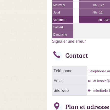
Mercredi
8h - 12h
Jeudi
8h - 12h
Vendredi
8h - 13h
Samedi
Dimanche
Signaler une erreur
Contact
Téléphone
Téléphoner au
Email
af.lenain
Site web
miroiterie-
Plan et adresse