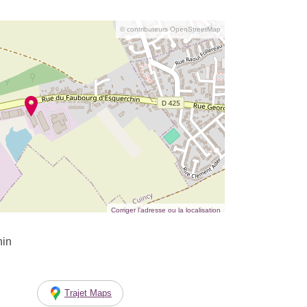
© contributeurs OpenStreetMap
Corriger l’adresse ou la localisation
hin
Trajet Maps