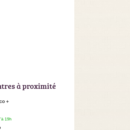
ntres à proximité
co +
'à 19h
o