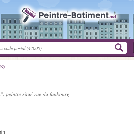
ncy
", peintre situé
rue du faubourg
hin