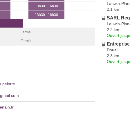
Lauwin-Pla
13h30 - 16h30
2.1 km
13h30 - 16h30
SARL Reg
Lauwin-Pla
2.2 km
Fermé
Ouvert jusqu
Fermé
Entrepris
Douai
2.3 km
Ouvert jusq
 peintre
ⓐgmail.com
lenain.fr