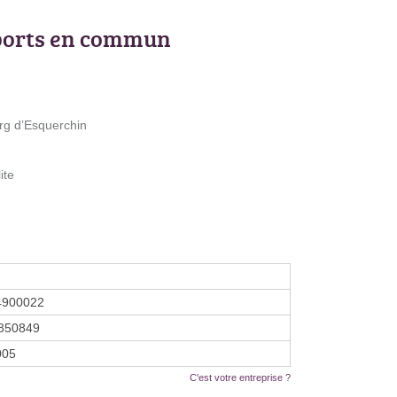
ports en commun
rg d’Esquerchin
ite
4900022
850849
2005
C'est votre entreprise ?