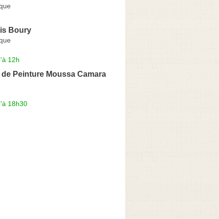
nque
is Boury
nque
'à 12h
e de Peinture Moussa Camara
u'à 18h30