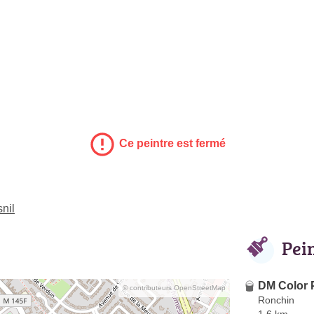
Ce peintre est fermé
nil
Pei
DM Color 
© contributeurs OpenStreetMap
Ronchin