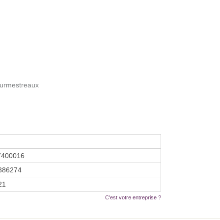
ourmestreaux
7400016
386274
21
C'est votre entreprise ?