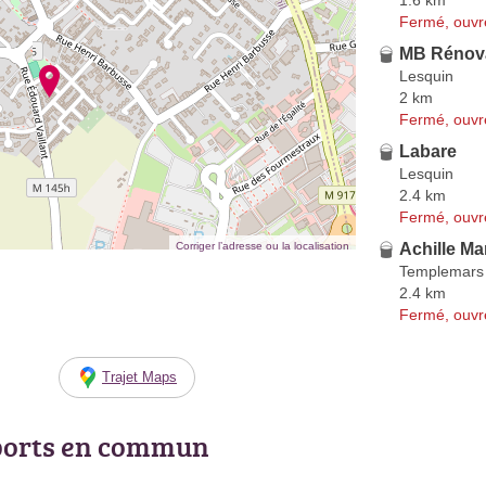
1.6 km
Fermé, ouvr
MB Rénov
Lesquin
2 km
Fermé, ouvr
Labare
Lesquin
2.4 km
Fermé, ouvr
Corriger l’adresse ou la localisation
Achille Ma
Templemars
2.4 km
Fermé, ouvr
Trajet Maps
ports en commun