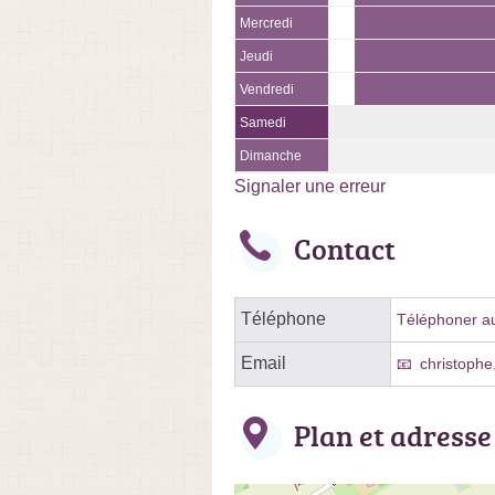
Mercredi
Jeudi
Vendredi
Samedi
Dimanche
Signaler une erreur
Contact
Téléphone
Téléphoner au
Email
christoph
Plan et adresse