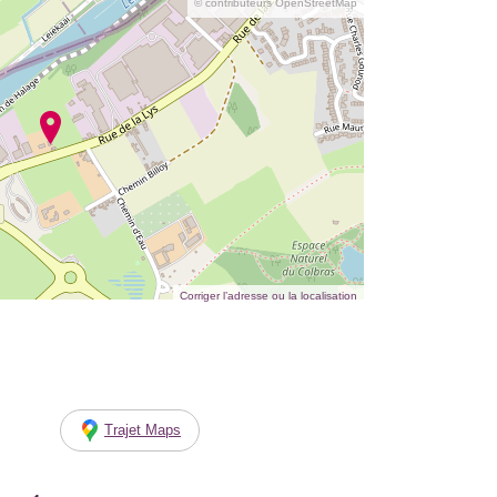
© contributeurs OpenStreetMap
Corriger l’adresse ou la localisation
Trajet Maps