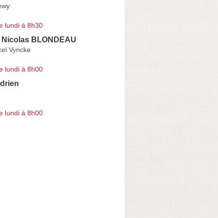
ewy
e lundi à 8h30
e Nicolas BLONDEAU
el Vyncke
e lundi à 8h00
drien
d
e lundi à 8h00