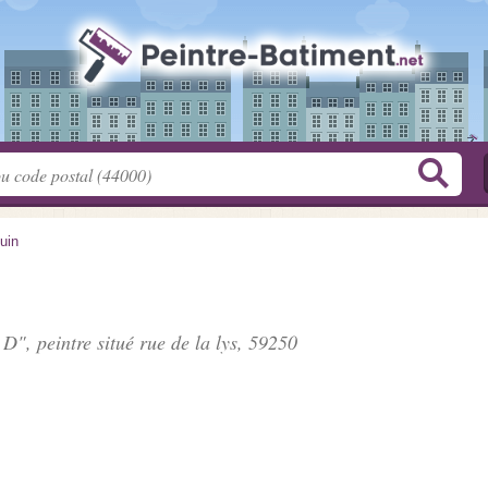
luin
 D", peintre situé
rue de la lys
, 59250