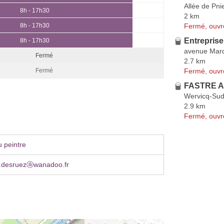
Allée de Pni
8h - 17h30
2 km
Fermé, ouvr
8h - 17h30
Entrepris
8h - 17h30
avenue Marc
Fermé
2.7 km
Fermé, ouvr
Fermé
FASTRE A
Wervicq-Su
2.9 km
Fermé, ouvr
 peintre
e.desruezⓐwanadoo.fr