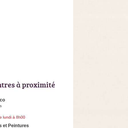
ntres à proximité
eco
s
e lundi à 8h00
 et Peintures