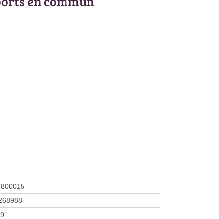
ports en commun
8800015
268988
09