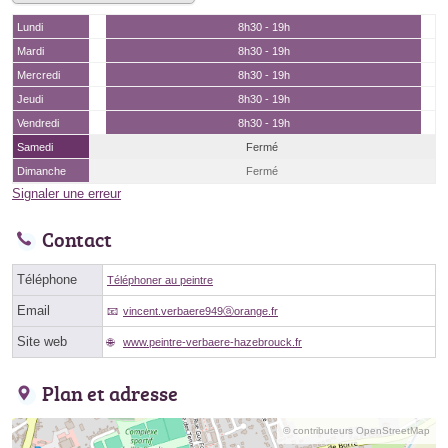
Lundi
8h30 - 19h
Mardi
8h30 - 19h
Mercredi
8h30 - 19h
Jeudi
8h30 - 19h
Vendredi
8h30 - 19h
Samedi
Fermé
Dimanche
Fermé
Signaler une erreur
Contact
Téléphone
Téléphoner au peintre
Email
vincent.verbaere949ⓐorange.fr
Site web
www.peintre-verbaere-hazebrouck.fr
Plan et adresse
© contributeurs OpenStreetMap