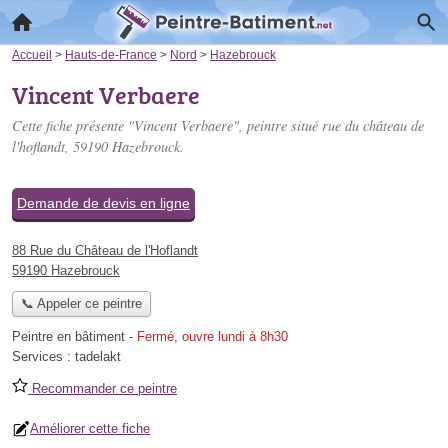
Accueil
>
Hauts-de-France
>
Nord
>
Hazebrouck
Vincent Verbaere
Cette fiche présente "Vincent Verbaere", peintre situé
rue du château de
l'hoflandt
, 59190 Hazebrouck.
Demande de devis en ligne
88 Rue du Château de l'Hoflandt
59190 Hazebrouck
📞 Appeler ce peintre
Peintre en bâtiment
-
Fermé, ouvre lundi à 8h30
Services :
tadelakt
Recommander ce peintre
Améliorer cette fiche