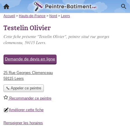
Accueil
>
Hauts-de-France
>
Nord
>
Leers
Testelin Olivier
Cette fiche présente "Testelin Olivier", peintre situé
rue georges
clemenceau
, 59115 Leers.
Demande de devis en ligne
25 Rue Georges Clemenceau
59115 Leers
📞 Appeler ce peintre
Recommander ce peintre
Améliorer cette fiche
Renseigner les horaires