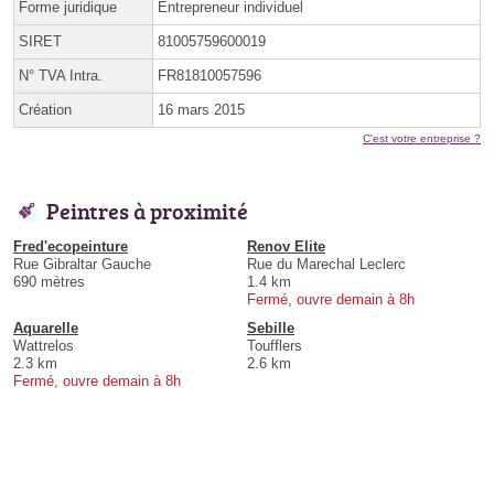
Forme juridique
Entrepreneur individuel
SIRET
81005759600019
N° TVA Intra.
FR81810057596
Création
16 mars 2015
C'est votre entreprise ?
Peintres à proximité
Fred'ecopeinture
Renov Elite
Rue Gibraltar Gauche
Rue du Marechal Leclerc
690 mètres
1.4 km
Fermé, ouvre demain à 8h
Aquarelle
Sebille
Wattrelos
Toufflers
2.3 km
2.6 km
Fermé, ouvre demain à 8h