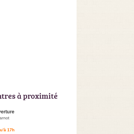
ntres à proximité
erture
arnot
u'à 17h