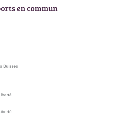
ports en commun
es Buisses
Liberté
Liberté