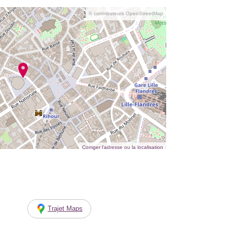
© contributeurs OpenStreetMap
Corriger l’adresse ou la localisation
Trajet Maps