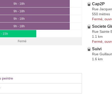
Cap2P
9h - 18h
Rue Jacque
9h - 18h
550 mètres
Fermé, ouvr
9h - 18h
Societe G
9h - 18h
Rue Sainte 
 - 15h
1.1 km
Fermé, ouvr
Fermé
Suivi
Rue Guillaum
1.6 km
 peintre
r