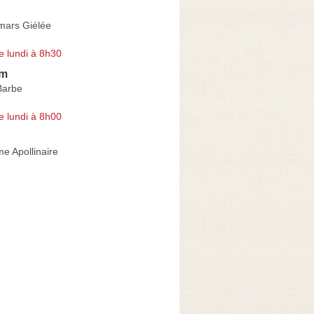
mars Giélée
e lundi à 8h30
lm
Barbe
e lundi à 8h00
e Apollinaire