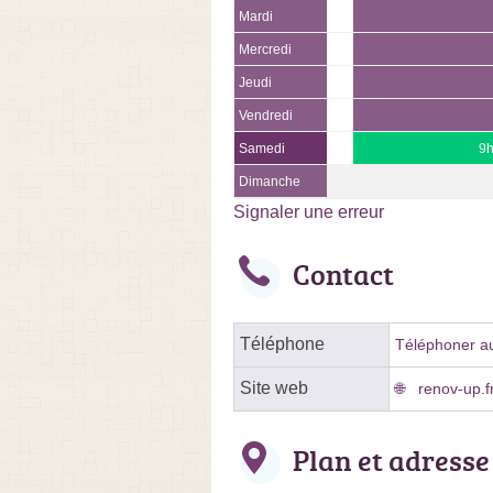
Mardi
Mercredi
Jeudi
Vendredi
Samedi
9h
Dimanche
Signaler une erreur
Contact
Téléphone
Téléphoner au
Site web
renov-up.f
Plan et adresse