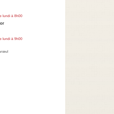
e lundi à 8h00
cor
e lundi à 9h00
arœul