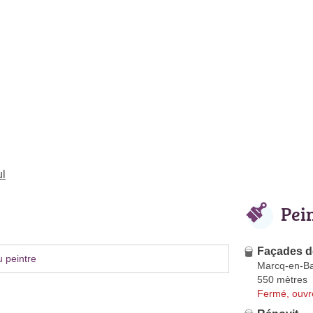
ul
Pei
Façades d
 peintre
Marcq-en-B
550 mètres
Fermé, ouvr