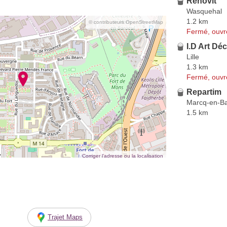
Rénovit
Wasquehal
1.2 km
© contributeurs OpenStreetMap
Fermé, ouvr
I.D Art Dé
Lille
1.3 km
Fermé, ouvr
Repartim
Marcq-en-B
1.5 km
Corriger l’adresse ou la localisation
Trajet Maps