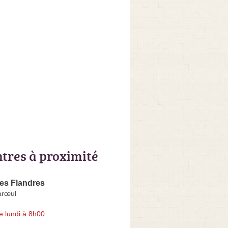
ntres à proximité
es Flandres
arœul
e lundi à 8h00