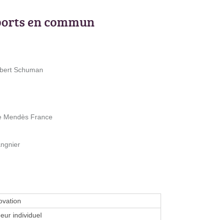
ports en commun
obert Schuman
re Mendès France
angnier
vation
eur individuel